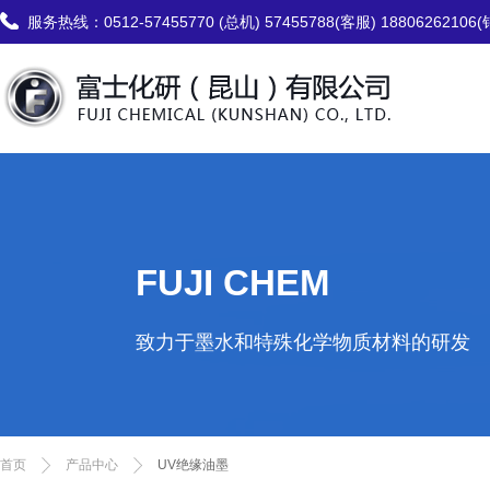
服务热线：
0512-57455770 (总机) 57455788(客服) 18806262106
FUJI CHEM
致力于墨水和特殊化学物质材料的研发
首页
产品中心
UV绝缘油墨